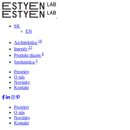
SK
EN
18
Architektúra
25
Interiér
8
Produkt dizajn
2
Spolupráca
Projekty
O nás
Novinky
Kontakt
Projekty
O nás
Novinky
Kontakt