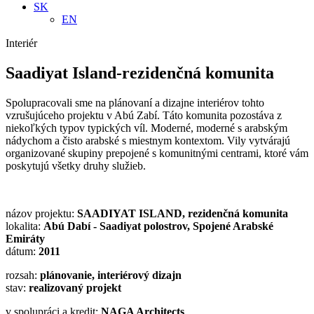
SK
EN
Interiér
Saadiyat Island-rezidenčná komunita
Spolupracovali sme na plánovaní a dizajne interiérov tohto
vzrušujúceho projektu v Abú Zabí. Táto komunita pozostáva z
niekoľkých typov typických víl. Moderné, moderné s arabským
nádychom a čisto arabské s miestnym kontextom. Vily vytvárajú
organizované skupiny prepojené s komunitnými centrami, ktoré vám
poskytujú všetky druhy služieb.
názov projektu:
SAADIYAT ISLAND, rezidenčná komunita
lokalita:
Abú Dabí - Saadiyat polostrov, Spojené Arabské
Emiráty
dátum:
2011
rozsah:
plánovanie, interiérový dizajn
stav:
realizovaný projekt
v spolupráci a kredit:
NAGA Architects